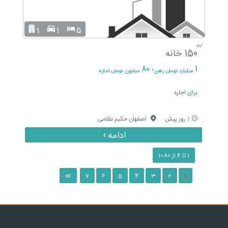
1
1
5
m²
150
خانه
، 80
1
میلیارد تومان رهن
میلیون تومان اجاره
برای اجاره
1 روز پیش
اصفهان حکیم نظامی
›
1 تا 6 از 1080
»
7
6
5
4
3
2
1