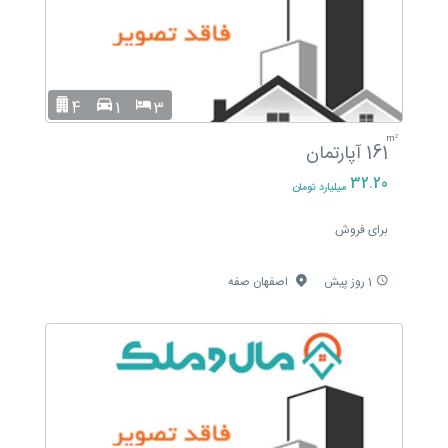
4
1
3
m²
161
آپارتمان
32.20
میلیارد تومان
برای فروش
1 روز پیش
اصفهان صفه