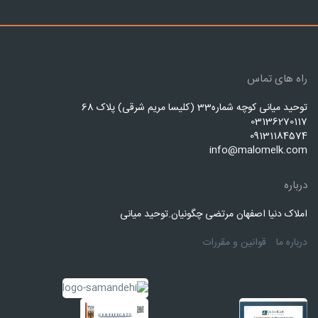
راه های تماس
توحید میانی کوچه شماره33 (کلیسا مریم شرقی) پلاک 68
03136270117
09131184574
info@malomelk.com
درباره
املاک دنیا اصفهان مرتضی چگونیان.توحید میانی
درباره ما
قوانین و مقررات