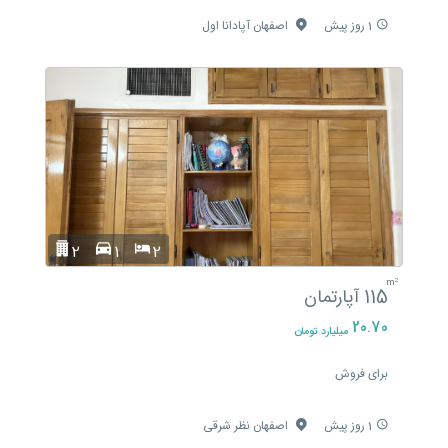
1 روز پیش
اصفهان آپادانا اول
2
1
2
m²
115
آپارتمان
20.70
میلیارد تومان
برای فروش
1 روز پیش
اصفهان نظر شرقی