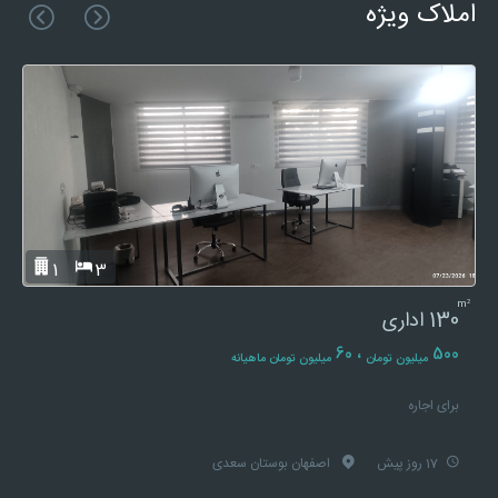
املاک ویژه
1
3
m²
130
اداری
، 60
500
میلیون تومان
میلیون تومان ماهیانه
برای اجاره
17 روز پیش
اصفهان بوستان سعدی