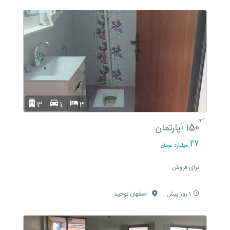
3
1
3
m²
150
آپارتمان
27
میلیارد تومان
برای فروش
1 روز پیش
اصفهان توحید